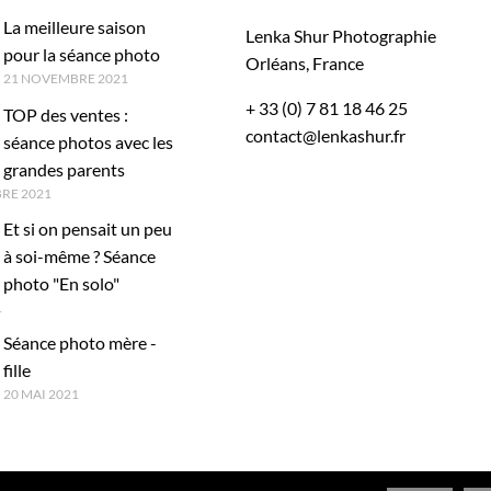
La meilleure saison
Lenka Shur Photographie
pour la séance photo
Orléans, France
21 NOVEMBRE 2021
+ 33 (0) 7 81 18 46 25
TOP des ventes :
contact@lenkashur.fr
séance photos avec les
grandes parents
RE 2021
Et si on pensait un peu
à soi-même ? Séance
photo "En solo"
1
Séance photo mère -
fille
20 MAI 2021