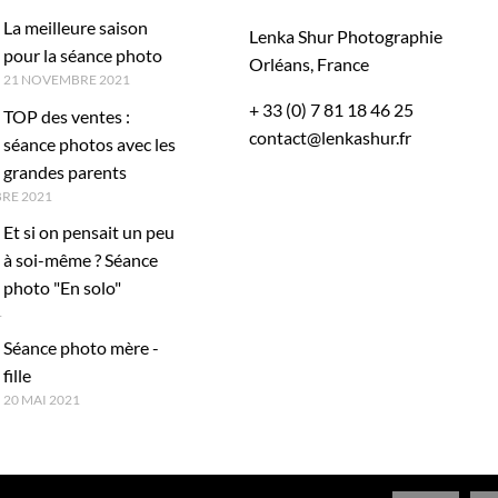
La meilleure saison
Lenka Shur Photographie
pour la séance photo
Orléans, France
21 NOVEMBRE 2021
+ 33 (0) 7 81 18 46 25
TOP des ventes :
contact@lenkashur.fr
séance photos avec les
grandes parents
RE 2021
Et si on pensait un peu
à soi-même ? Séance
photo "En solo"
1
Séance photo mère -
fille
20 MAI 2021