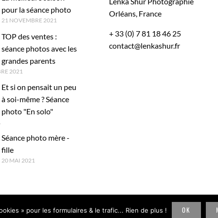
Lenka Shur Photographie
pour la séance photo
Orléans, France
21 NOVEMBRE 2021
+ 33 (0) 7 81 18 46 25
TOP des ventes :
contact@lenkashur.fr
séance photos avec les
grandes parents
RE 2021
Et si on pensait un peu
à soi-même ? Séance
photo "En solo"
1
Séance photo mère -
fille
20 MAI 2021
OK
okies » pour les formulaires & le trafic... Rien de plus !