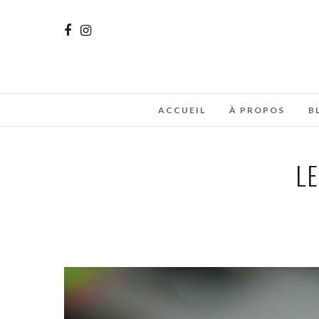
ACCUEIL
À PROPOS
B
L