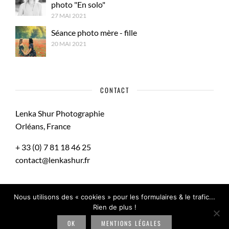
photo "En solo"
27 MAI 2021
Séance photo mère - fille
20 MAI 2021
CONTACT
Lenka Shur Photographie
Orléans, France
+ 33 (0) 7 81 18 46 25
contact@lenkashur.fr
Nous utilisons des « cookies » pour les formulaires & le trafic...
Rien de plus !
Mentions Légales
OK
MENTIONS LÉGALES
Tous droits réservés © Lenka Shur Photographe