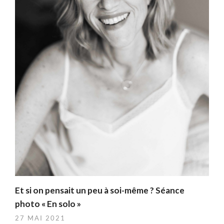
ous
Et si on pensait un peu à soi-même ? Séance
photo « En solo »
27 MAI 2021