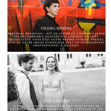
PERSONAL BRANDING
PERSONAL BRANDING – EST UN LEVIER DE COMMUNICATION
INCONTOURNABLE AUJOURD’HUI LORSQUE, EN TANT
QU’INDIVIDU, VOUS ÊTES VOTRE PROPRE VITRINE. PRENEZ
SOIN DE VOTRE IMAGE NUMÉRIQUE AVEC UN PHOTOGRAPHE
PROFESSIONNEL À ORLÉANS.
FILIPA & RICARDO
JE SUIS UNE PHOTOGRAPHE FINE ART, SPÉCIALISÉE EN
PHOTOGRAPHIE DE MARIAGE DANS LES CHÂTEAUX ET LES