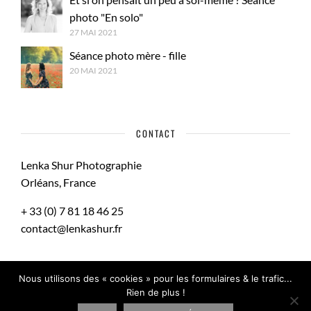
photo "En solo"
27 MAI 2021
Séance photo mère - fille
20 MAI 2021
CONTACT
Lenka Shur Photographie
Orléans, France
+ 33 (0) 7 81 18 46 25
contact@lenkashur.fr
Nous utilisons des « cookies » pour les formulaires & le trafic...
Rien de plus !
Mentions Légales