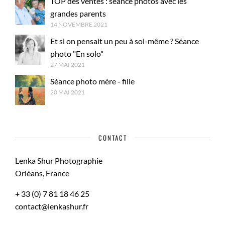
TOP des ventes : séance photos avec les
grandes parents
14 NOVEMBRE 2021
Et si on pensait un peu à soi-même ? Séance
photo "En solo"
27 MAI 2021
Séance photo mère - fille
20 MAI 2021
CONTACT
Lenka Shur Photographie
Orléans, France
+ 33 (0) 7 81 18 46 25
contact@lenkashur.fr