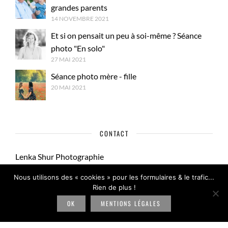
grandes parents
14 NOVEMBRE 2021
Et si on pensait un peu à soi-même ? Séance
photo "En solo"
27 MAI 2021
Séance photo mère - fille
20 MAI 2021
CONTACT
Lenka Shur Photographie
Orléans, France
Nous utilisons des « cookies » pour les formulaires & le trafic...
Rien de plus !
+ 33 (0) 7 81 18 46 25
contact@lenkashur.fr
OK
MENTIONS LÉGALES